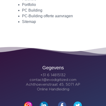
Portfolio
PC Building
PC-Building offerte aanvragen
Sitemap
Gegevens
+31 6 14815132
contact@evodigitized.com
Achthoevenstraat 45, 5071 AP
Online Handleiding