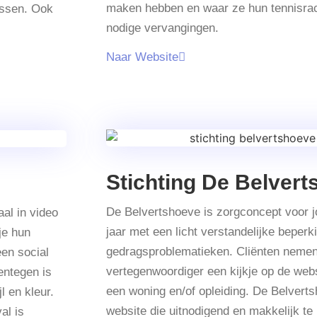
maken hebben en waar ze hun tennisrac
assen. Ook
nodige vervangingen.
Naar Website
Stichting De Belver
De Belvertshoeve is zorgconcept voor 
aal in video
jaar met een licht verstandelijke beperk
je hun
gedragsproblematieken. Cliënten neme
een social
vertegenwoordiger een kijkje op de webs
entegen is
een woning en/of opleiding. De Belvert
l en kleur.
website die uitnodigend en makkelijk te 
al is