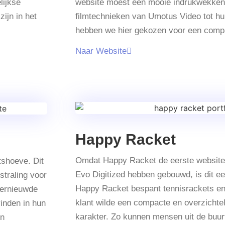
lijkse
website moest een mooie indrukwekkend
ijn in het
filmtechnieken van Umotus Video tot 
hebben we hier gekozen voor een compa
Naar Website
Happy Racket
Omdat Happy Racket de eerste website 
tshoeve. Dit
Evo Digitized hebben gebouwd, is dit ee
straling voor
Happy Racket bespant tennisrackets en
 vernieuwde
klant wilde een compacte en overzichtel
vinden in hun
karakter. Zo kunnen mensen uit de buurt
en