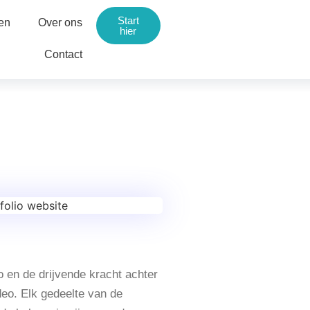
Start
en
Over ons
hier
Contact
o en de drijvende kracht achter
eo. Elk gedeelte van de