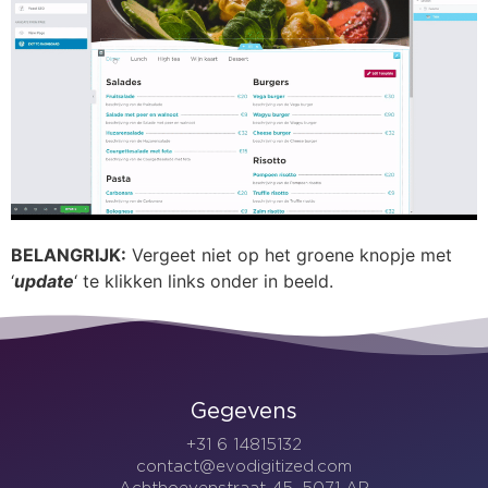
BELANGRIJK:
Vergeet niet op het groene knopje met
‘
update
‘ te klikken links onder in beeld.
Gegevens
+31 6 14815132
contact@evodigitized.com
Achthoevenstraat 45, 5071 AP